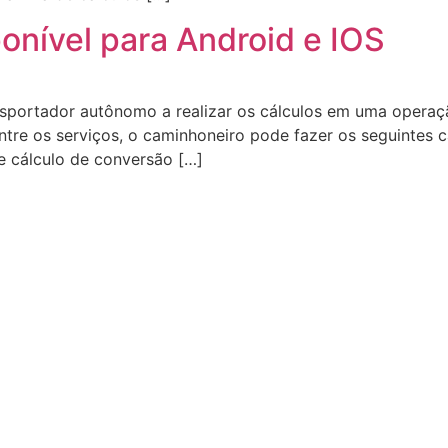
ponível para Android e IOS
ransportador autônomo a realizar os cálculos em uma opera
ntre os serviços, o caminhoneiro pode fazer os seguintes c
e cálculo de conversão […]
do Rio Grande do Sul FECAM RS 2019. Desenvolvido por Angul