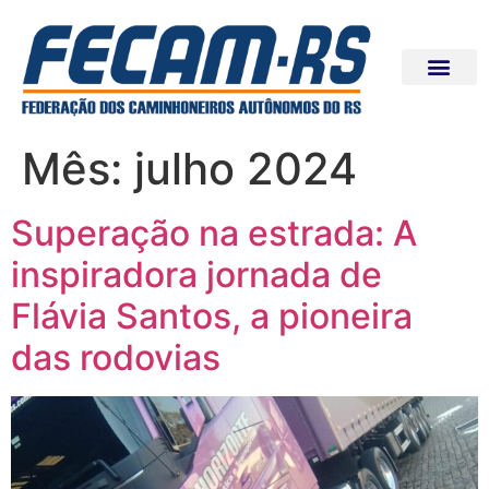
Mês:
julho 2024
Superação na estrada: A
inspiradora jornada de
Flávia Santos, a pioneira
das rodovias