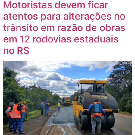
Motoristas devem ficar
atentos para alterações no
trânsito em razão de obras
em 12 rodovias estaduais
no RS