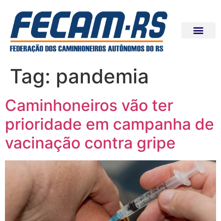
Tag:
pandemia
Caminhoneiros vão ter
prioridade em campanha de
vacinação contra gripe