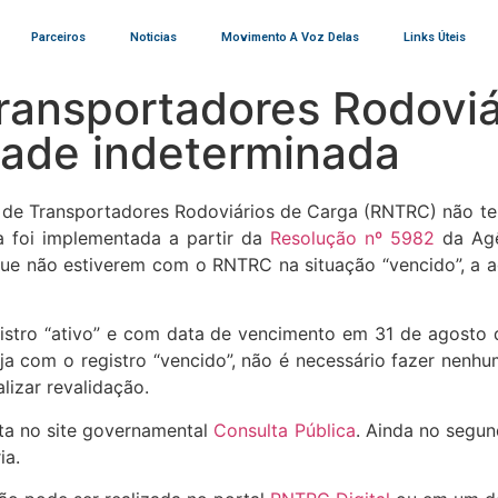
Parceiros
Noticias
Movimento A Voz Delas
Links Úteis
Transportadores Rodoviá
idade indeterminada
nal de Transportadores Rodoviários de Carga (RNTRC) não te
a foi implementada a partir da
Resolução nº 5982
da Ag
ue não estiverem com o RNTRC na situação “vencido”, a agê
stro “ativo” e com data de vencimento em 31 de agosto d
ja com o registro “vencido”, não é necessário fazer nen
lizar revalidação.
ita no site governamental
Consulta Pública
. Ainda no segu
ia.