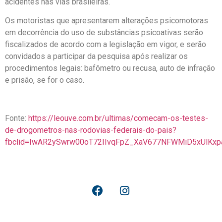
acidentes nas vias brasileiras.
Os motoristas que apresentarem alterações psicomotoras
em decorrência do uso de substâncias psicoativas serão
fiscalizados de acordo com a legislação em vigor, e serão
convidados a participar da pesquisa após realizar os
procedimentos legais: bafômetro ou recusa, auto de infração
e prisão, se for o caso.
Fonte:
https://leouve.com.br/ultimas/comecam-os-testes-
de-drogometros-nas-rodovias-federais-do-pais?
fbclid=IwAR2ySwrw00oT72IIvqFpZ_XaV677NFWMiD5xUlKx
© Federação dos Caminhoneiros Autônomos do Rio Grande do
Sul FECAM RS 2019. Desenvolvido por Angular Comunicacao.