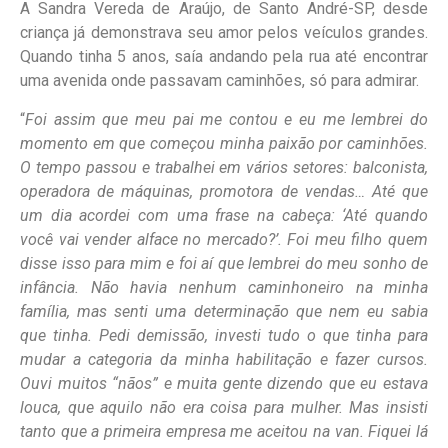
A Sandra Vereda de Araújo, de Santo André-SP, desde
criança já demonstrava seu amor pelos veículos grandes.
Quando tinha 5 anos, saía andando pela rua até encontrar
uma avenida onde passavam caminhões, só para admirar.
“
Foi assim que meu pai me contou e eu me lembrei do
momento em que começou minha paixão por caminhões.
O tempo passou e trabalhei em vários setores: balconista,
operadora de máquinas, promotora de vendas… Até que
um dia acordei com uma frase na cabeça: ‘Até quando
você vai vender alface no mercado?’. Foi meu filho quem
disse isso para mim e foi aí que lembrei do meu sonho de
infância. Não havia nenhum caminhoneiro na minha
família, mas senti uma determinação que nem eu sabia
que tinha. Pedi demissão, investi tudo o que tinha para
mudar a categoria da minha habilitação e fazer cursos.
Ouvi muitos “nãos” e muita gente dizendo que eu estava
louca, que aquilo não era coisa para mulher. Mas insisti
tanto que a primeira empresa me aceitou na van. Fiquei lá