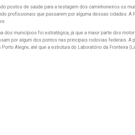
ndo postos de saúde para a testagem dos caminhoneiros os mun
endo profissionais que passarem por alguma dessas cidades. A 
es.
a dos municípios foi estratégica, já que a maior parte dos mot
ssam por algum dos pontos nas principais rodovias federais. A 
Porto Alegre, até que a estrutura do Laboratório da Fronteira (
do Rio Grande do Sul FECAM RS 2019. Desenvolvido por Angul