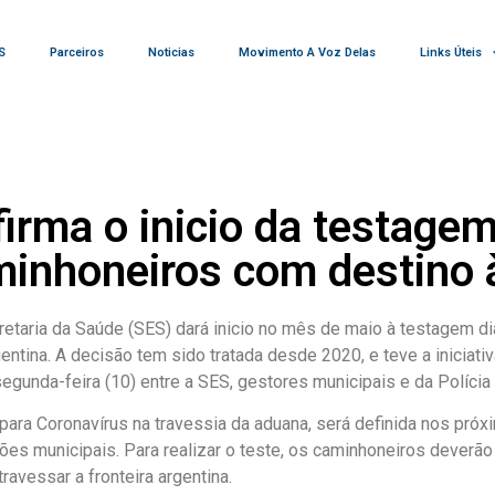
S
Parceiros
Noticias
Movimento A Voz Delas
Links Úteis
irma o inicio da testagem
inhoneiros com destino 
etaria da Saúde (SES) dará inicio no mês de maio à testagem d
tina. A decisão tem sido tratada desde 2020, e teve a iniciativ
egunda-feira (10) entre a SES, gestores municipais e da Polícia
ara Coronavírus na travessia da aduana, será definida nos próxi
es municipais. Para realizar o teste, os caminhoneiros deverã
ravessar a fronteira argentina.