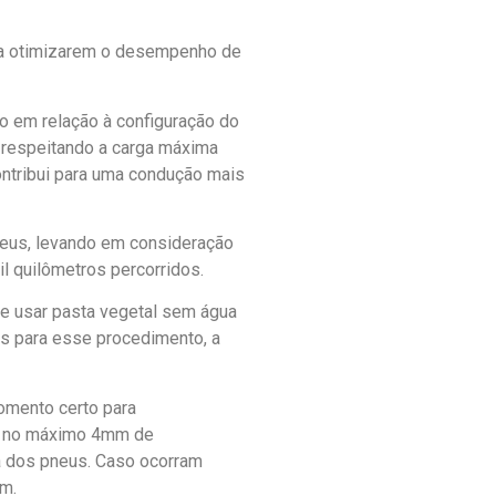
os a otimizarem o desempenho de
o em relação à configuração do
, respeitando a carga máxima
ontribui para uma condução mais
neus, levando em consideração
il quilômetros percorridos.
 e usar pasta vegetal sem água
os para esse procedimento, a
omento certo para
om no máximo 4mm de
a dos pneus. Caso ocorram
em.