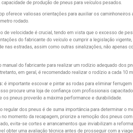
na capacidade de produção de pneus para veículos pesados.
nlop oferece valiosas orientações para auxiliar os caminhoneir
ômetro rodado.
o de velocidade é crucial, tendo em vista que o excesso de pes
entações do fabricante do veículo e cumprir a legislação vigente
dade nas estradas, assim como outras sinalizações, não apenas c
manual do fabricante para realizar um rodízio adequado dos p
tretanto, em geral, é recomendado realizar o rodízio a cada 10 m
s:
é importante escovar e pintar as rodas para eliminar ferrugem
isso procure uma loja de confiança com profissionais capacitad
que os pneus proverão a máxima performance e durabilidade.
o regular dos pneus é de suma importância para determinar o m
caça no momento da recapagem, priorize a remoção dos pneus c
do, evita-se cortes e arrancamentos que inviabilizam a reform
el obter uma avaliação técnica antes de prosseguir com a viag