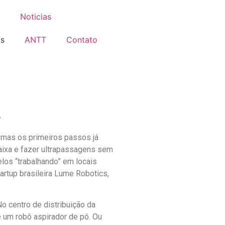
Noticias
is
ANTT
Contato
a
 mas os primeiros passos já
aixa e fazer ultrapassagens sem
los “trabalhando” em locais
rtup brasileira Lume Robotics,
o centro de distribuição da
 um robô aspirador de pó. Ou