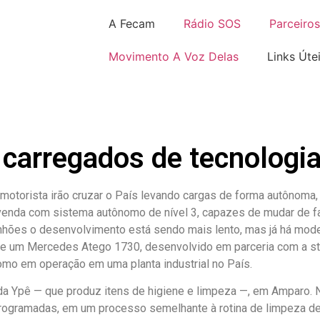
A Fecam
Rádio SOS
Parceiros
Movimento A Voz Delas
Links Úte
carregados de tecnologi
otorista irão cruzar o País levando cargas de forma autônoma,
 venda com sistema autônomo de nível 3, capazes de mudar de f
nhões o desenvolvimento está sendo mais lento, mas já há mode
 de um Mercedes Atego 1730, desenvolvido em parceria com a sta
omo em operação em uma planta industrial no País.
 da Ypê — que produz itens de higiene e limpeza —, em Amparo. N
rogramadas, em um processo semelhante à rotina de limpeza de