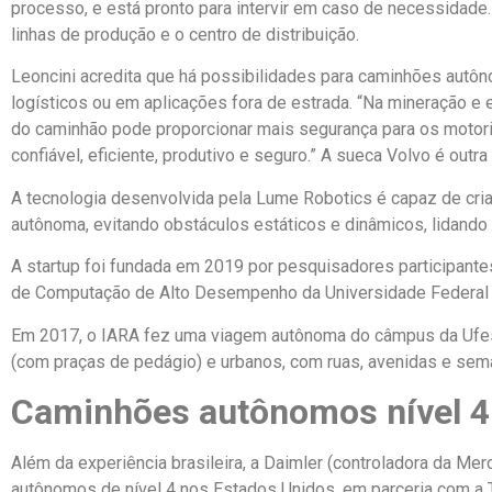
processo, e está pronto para intervir em caso de necessidade. 
linhas de produção e o centro de distribuição.
Leoncini acredita que há possibilidades para caminhões autô
logísticos ou em aplicações fora de estrada. “Na mineração e
do caminhão pode proporcionar mais segurança para os motori
confiável, eficiente, produtivo e seguro.” A sueca Volvo é o
A tecnologia desenvolvida pela Lume Robotics é capaz de cria
autônoma, evitando obstáculos estáticos e dinâmicos, lidando
A startup foi fundada em 2019 por pesquisadores participantes
de Computação de Alto Desempenho da Universidade Federal d
Em 2017, o IARA fez uma viagem autônoma do câmpus da Ufes, e
(com praças de pedágio) e urbanos, com ruas, avenidas e sem
Caminhões autônomos nível 4
Além da experiência brasileira, a Daimler (controladora da Me
autônomos de nível 4 nos Estados Unidos, em parceria com a T