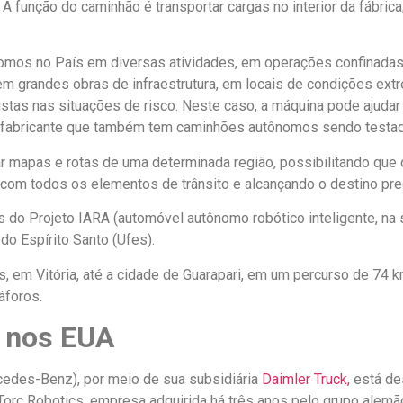
A função do caminhão é transportar cargas no interior da fábrica
nomos no País em diversas atividades, em operações confinadas
 em grandes obras de infraestrutura, em locais de condições e
stas nas situações de risco. Neste caso, a máquina pode ajuda
utra fabricante que também tem caminhões autônomos sendo testa
r mapas e rotas de uma determinada região, possibilitando que 
 com todos os elementos de trânsito e alcançando o destino pre
 do Projeto IARA (automóvel autônomo robótico inteligente, na s
o Espírito Santo (Ufes).
m Vitória, até a cidade de Guarapari, em um percurso de 74 km
áforos.
 nos EUA
rcedes-Benz), por meio de sua subsidiária
Daimler Truck,
está de
orc Robotics, empresa adquirida há três anos pelo grupo alemã