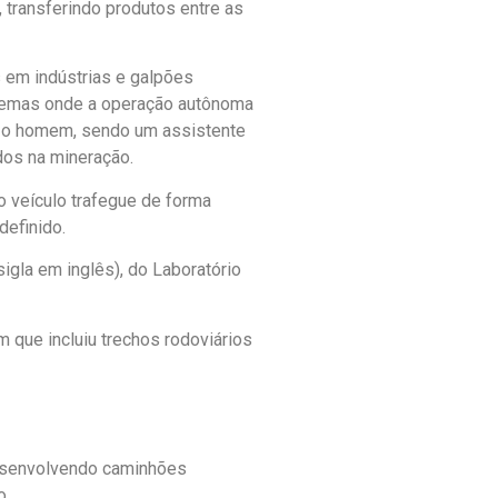
, transferindo produtos entre as
 em indústrias e galpões
xtremas onde a operação autônoma
r o homem, sendo um assistente
dos na mineração.
o veículo trafegue de forma
definido.
igla em inglês), do Laboratório
 que incluiu trechos rodoviários
senvolvendo caminhões
o.