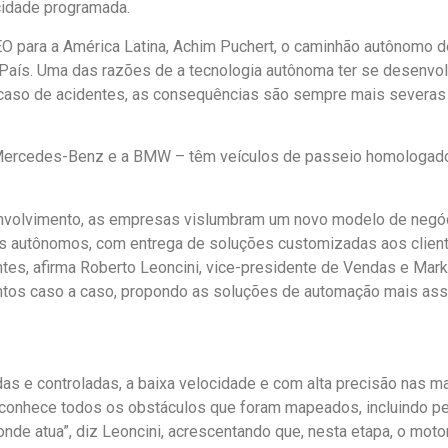
ocidade programada.
O para a América Latina, Achim Puchert, o caminhão autônomo 
País. Uma das razões de a tecnologia autônoma ter se desenvo
 caso de acidentes, as consequências são sempre mais severas
Mercedes-Benz e a BMW – têm veículos de passeio homologados
envolvimento, as empresas vislumbram um novo modelo de neg
os autônomos, com entrega de soluções customizadas aos client
tes, afirma Roberto Leoncini, vice-presidente de Vendas e Mar
os caso a caso, propondo as soluções de automação mais asser
 e controladas, a baixa velocidade e com alta precisão nas ma
conhece todos os obstáculos que foram mapeados, incluindo pe
l onde atua”, diz Leoncini, acrescentando que, nesta etapa, o mot