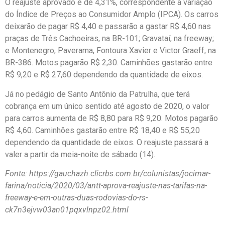
O reajuste aprovado é de 4,31%, correspondente à variação
do Índice de Preços ao Consumidor Amplo (IPCA). Os carros
deixarão de pagar R$ 4,40 e passarão a gastar R$ 4,60 nas
praças de Três Cachoeiras, na BR-101; Gravataí, na freeway;
e Montenegro, Paverama, Fontoura Xavier e Victor Graeff, na
BR-386. Motos pagarão R$ 2,30. Caminhões gastarão entre
R$ 9,20 e R$ 27,60 dependendo da quantidade de eixos.
Já no pedágio de Santo Antônio da Patrulha, que terá
cobrança em um único sentido até agosto de 2020, o valor
para carros aumenta de R$ 8,80 para R$ 9,20. Motos pagarão
R$ 4,60. Caminhões gastarão entre R$ 18,40 e R$ 55,20
dependendo da quantidade de eixos. O reajuste passará a
valer a partir da meia-noite de sábado (14).
Fonte: https://gauchazh.clicrbs.com.br/colunistas/jocimar-
farina/noticia/2020/03/antt-aprova-reajuste-nas-tarifas-na-
freeway-e-em-outras-duas-rodovias-do-rs-
ck7n3ejvw03an01pqxvlnpz02.html