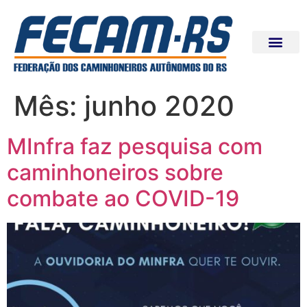
Mês:
junho 2020
MInfra faz pesquisa com
caminhoneiros sobre
combate ao COVID-19