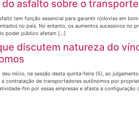
do asfalto sobre o transporte
alto tem função essencial para garantir rodovias em bom 
ntados no país. No entanto, os aumentos sucessivos no pr
lo poder público afetam […]
ue discutem natureza do vín
nomos
 deu início, na sessão desta quinta-feira (5), ao julgamen
a a contratação de transportadores autônomos por proprie
 atividade-fim por essas empresas e afasta a configuração 
do Rio Grande do Sul FECAM RS 2019. Desenvolvido por Angul